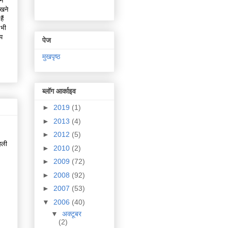
णन
रखने
ैं
 भी
प
पेज
मुखपृष्ठ
ब्लॉग आर्काइव
►
2019
(1)
►
2013
(4)
►
2012
(5)
हली
►
2010
(2)
►
2009
(72)
►
2008
(92)
►
2007
(53)
▼
2006
(40)
▼
अक्टूबर
(2)