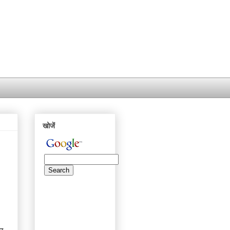
खोजें
।