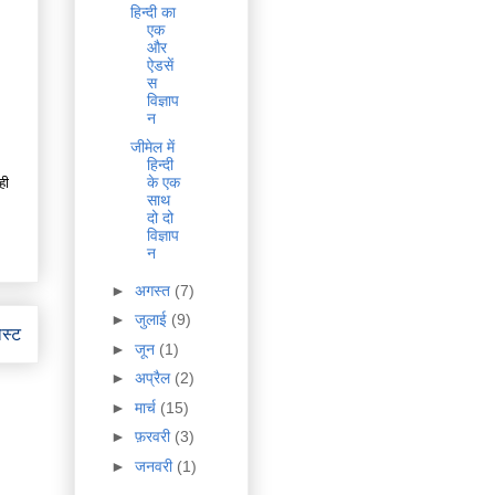
हिन्दी का
एक
और
ऐडसें
स
विज्ञाप
न
जीमेल में
हिन्दी
के एक
ही
साथ
दो दो
विज्ञाप
न
►
अगस्त
(7)
►
जुलाई
(9)
ोस्ट
►
जून
(1)
►
अप्रैल
(2)
►
मार्च
(15)
►
फ़रवरी
(3)
►
जनवरी
(1)