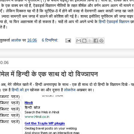
विज्ञापन में लेखक ने पूर्णविराम (।) के बजाय पाइप() का इस्तेमाल किया है। साथ ही, शीर्षक और वर्
 के एक वाक्य बन रहे हैं, ऐडवर्ड्स विज्ञापन नीतियों के तहत शीर्षक और वर्णन अलग अलग भी मायने 
िएँ। लेकिन दिक्कत यह भी है कि यूटीऍफ़-8 में होने की वजह से देवनागरी अक्षर काफ़ी जगह खा जाते ह
 ज़्यादा सामग्री कम जगह में डालने की कोशिश की गई है। शायद इसीलिए पूर्णविराम की जगह पाइप
या हो, या फिर अज्ञानवश भी हो सकता है। चाहें तो आप भी अपने धन्धे के
हिन्दी ऐडवर्ड्स विज्ञापन
छा
े हैं।
्तुतकर्ता
आलोक
पर
16:06
6 टिप्‍पणियां:
10.06
मेल में हिन्दी के एक साथ दो दो विज्ञापन
ब, मेरे जीमेल खाते में - हिन्दी अन्तरापृष्ठ के साथ - एक ही साथ दो दो हिन्दी के विज्ञापन दिखे - प
। एक है
हिन्दी.को.इन
खोजक का और दूसरा है
लोकतेज
अखबार का।