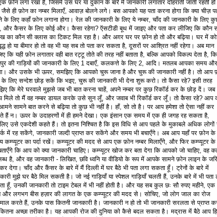
एक फ़ोन लगा रखा है, जिसमें उस घर या दुकान के बारे में जानकारी लगातार दोहराती जाती रहती ह
जैसे ही फ़ोन का नम्बर मिलाएँ, आवाज़ बोलने लगे। बस आपको यह पता करना होगा कि क्या चीज़ प
े के लिए कहाँ फ़ोन लगाना होगा। रेल की जानकारी के लिए ये नम्बर, चाँद की जानकारी के लिए कु
 और कैसर के लिए कोई और। कैसा रहेगा? ऍसटीडी बूथ में जाइए और पता कर लीजिए कि कौन 
ीख का कौन सी क्लास का टिकट मिल रहा है। और अग़र घर पर फ़ोन हो तो और बढ़िया। घर में को
वृद्ध हो या बीमार हो तो वह भी यह सब तो पता कर सकता है, दूसरों पर आश्रित नहीं रहेगा। अब मान
िए कि यही फ़ोन लगातार वही बात रट्टू तोते की तरह नहीं बताता है, बल्कि आपको विकल्प देता है, कि
पुर की गाड़ियों की जानकारी के लिए 1 दबाएँ, कलकत्ते के लिए 2, आदि। मतलब आपका समय औ
गा। और उसके भी ऊपर, समझिए कि आपको चुरू जाना है और चुरू की जानकारी नहीं है। तो आप फ
े के लिए सन्देश छोड़ सकें कि भइए, चुरू की जानकारी भी देना शुरू करो। तो कैसा रहे? इसी तरह
िए कि मेरे घरवाले मुझसे जब भी बात करना चाहें, अपने नम्बर पर कुछ रिकॉर्ड कर के छोड़ दें। जब 
 मिले तो मैं वह नम्बर डायल करके उसे सुन लूँ, और जवाब भी रिकॉर्ड कर लूँ। तो कैसा रहे? आप कह
आमने सामने बात करने से बढ़िया तो कुछ भी नहीं है। हाँ, सो तो है। पर आप हमेशा तो ऐसा नहीं कर
े हैं न। ऊपर के उदाहरणों में ही हमने देखा। एक इंसान एक समय में एक ही जगह रह सकता है,
लिए उसे एकदेशी कहते हैं। तो इतना निश्चित है कि इस विधि से आप पहले के मुकाबले अधिक लोगों 
पर्क में रह सकेंगे, जानकारी जल्दी प्राप्त कर सकेंगे और समय भी बचाएँगे। अब आप यहाँ पर फ़ोन के
 कम्प्यूटर का पर्दा रखें। कम्प्यूटर की मदद से आप एक फ़ोन नम्बर मिलाएँगे, और फिर कम्प्यूटर के पर
बताएँगे कि आप को क्या जानकारी चाहिए। कम्प्यूटर खोज कर बता देगा कि आपको जो चाहिए, वह कह
ब्ध है, और वह जानकारी - लिखित, छवि ध्वनि या वीडियो के रूप में आपके सामने फ़ोन लाइन के जर
कर देगा। चाँद और कैंसर के बारे में मैं दिल्ली में घर बैठे भी पता लगा सकता हूँ। ट्रेनों के बारे में
ारी मुझे घर बैठे मिल सकती है। जो नई गाड़ियाँ या स्पेशल गाड़ियाँ चलती हैं, उनके बारे में भी पता
ा हूँ, उनकी जानकारी तो टाइम टेबल में भी नहीं होती है। और यह सब कुल छः सौ रुपए महीने, एक
न और लगभग बीस हज़ार की लागत के एक कम्प्यूटर की मदद से। सोचिए, जो लोग जाल का रोज
तेमाल करते हैं, उनके पास कितनी जानकारी है। जानकारी न हो तो भी जानकारी सरलता से प्राप्त क
कितना अच्छा तरीका है। यह आपकी रोज की दुनिया को कैसे बदल सकता है। मद्रास में बैठे आप हिन