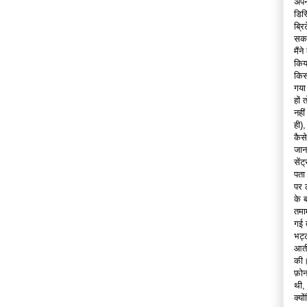
अपन
डिस्
ब्र
सकत
मैं
किय
किस
गया
हों
नही
ही)
कैस
जान
सें
पता
पर 
के 
तमा
गई 
भट्
आती
की।
फ़ो
थी,
क्य