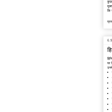
कुछ
मुक
कि 
प्रस
6.
हि
हिन
पर 
उनम