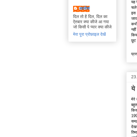
यह 
चले
आलोक
इस 
दिल तो है दिल, दिल का
जाप
ऐतबार क्या कीजे आ गया
कभी
जो किसी पे प्यार क्या कीजे
नही
मेरा पूरा प्रोफ़ाइल देखें
किय
छूट
प्रस
23
ये
मेर
बहु
किस
199
समझ
देखन
तिमा