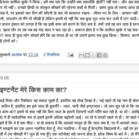
फ़ैसला कामिल बुल्के ने किया। हमें क्या पता कि उन्होंने क्या तकलीफ़ें झेलीं? नहीं पता। और अब पता
गा भी नहीं। उनको हिन्दी या संस्कृत सीखने की प्रेरणा कहाँ से मिली। ज़रूर कुछ तो पसन्द आया ह
सब में, पर इसको चार दिन की चाँदनी के बाद भी बरकरार रखना - जीवन भर के लिए - आसान नहीं 
ानी, तगालोग तो मैंने भी सीखी है लेकिन इतनी तो नहीं कि सब कुछ भूल भाल कर उसी में लग जाऊँ
 कभार इंसान को लगता है कि वह इसी काम को करने के लिए बना है, तभी उसे वह कर पाता है वरन
ं। ख़ास तौर पर तब जब वह भेड़ चाल न चल रहा हो। अचरज होता है न कि कामिल बुल्के ने यह सब क्
ा? साथ ही कुछ लोग सोचते होंगे कि वह पागल ही था जो उसने इतना सब कुछ किया। विस्मय, करन
 है लोगों को।
्तुतकर्ता
आलोक
पर
13:14
2 टिप्‍पणियां:
.9.05
 इण्टर्नेट मेरे किस काम का?
े कई मित्र और रिश्तेदार यह सवाल पूछते हैं, इसलिए यह लेख लिखा है। भई पहले तो यह नाम ही बोल
त कठिन है, इसलिए हम इसे जाल ही बुलाएँगे। जाल, यानी जैसे इन्द्रजाल। तो आप पूछ रहे थे कि जा
 काम का? इसमें तो शक नहीं कि बिना जाल के हमारी ज़िन्दगी भली भाँति चल रही है, या थी। आख
5 में ही सार्वजनिक रूप से इसमें इतनी अधिक बढ़ोतरी आई। था तो ये काफ़ी पहले से ही। तो पहले य
ते हैं कि ये है क्या चीज़। या हो सकता है कि आपको मालूम हो कि जाल क्या है, पर मैं आपको जाल
े समझने का एक अलग नज़रिया देता हूँ, मेरा नज़रिया। मैं पढ़ा हूँ केन्द्रीय विद्यालयों में। वहाँ पर हर
ही में (या चौमाही में? भूल ही गया हूँ!) एक प्रोजेक्ट वर्क करना होता है, हरेक विषय के बारे में। तो मैंन