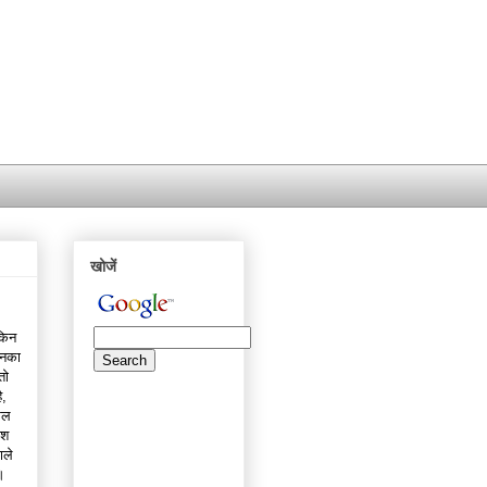
खोजें
ेकिन
उनका
तो
ै,
िल
ोश
ाले
े।