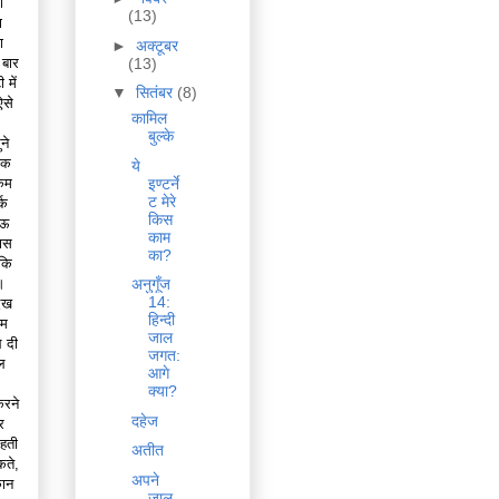
ा
(13)
ा
ा
►
अक्टूबर
(13)
 बार
 में
▼
सितंबर
(8)
ऐसे
कामिल
बुल्के
ने
 तक
ये
इण्टर्ने
 कम
ट मेरे
्क
किस
नऊ
काम
रास
का?
 कि
।
अनुगूँज
14:
देख
हिन्दी
ाम
जाल
ल दी
जगत:
ल
आगे
क्या?
करने
दहेज
र
रहती
अतीत
कते,
अपने
कान
जाल