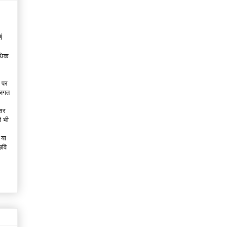
अधिक
। पर
ल जगत
असर
ी भी
 या
छवि