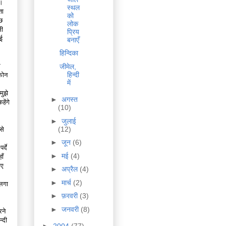
ो।
स्थल
ता
को
छ
लोक
सी
प्रिय
ई
बनाएँ
हिन्दिका
र
जीमेल,
हिन्दी
़ोन
में
मुझे
►
अगस्त
ेंगे
(10)
►
जुलाई
(12)
से
►
जून
(6)
्दे
►
मई
(4)
ाँ
िए
►
अप्रैल
(4)
►
मार्च
(2)
 लगा
►
फ़रवरी
(3)
►
जनवरी
(8)
रने
्दी