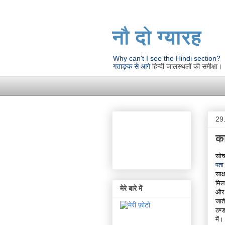
नौ दो ग्यारह
Why can't I see the Hindi section?
गताङ्क से आगे
हिन्दी जालस्थलों की समीक्षा।
29
का
सोच
पता
साक्
मिल
मेरे बारे में
और 
जात
ठण्
में