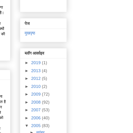
ोगा
है।
।
पेज
ा
यों
मुखपृष्ठ
े की
ब्लॉग आर्काइव
►
2019
(1)
►
2013
(4)
►
2012
(5)
►
2010
(2)
►
2009
(72)
ना
ल है
►
2008
(92)
िर
►
2007
(53)
े
►
2006
(40)
 को
▼
2005
(83)
े
►
नवंबर