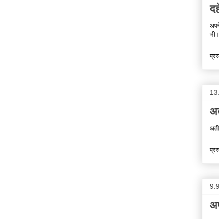
द
अपन
भी
प्रस
13
अ
अती
प्रस
9.
अप