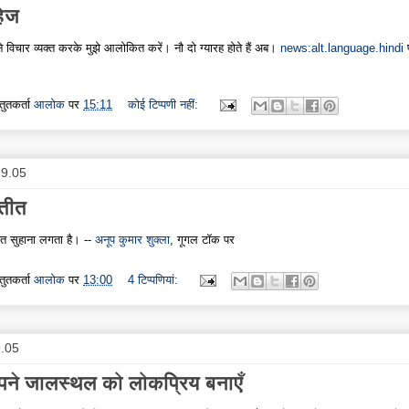
हेज
े विचार व्यक्त करके मुझे आलोकित करें। नौ दो ग्यारह होते हैं अब।
news:alt.language.hindi
।
्तुतकर्ता
आलोक
पर
15:11
कोई टिप्पणी नहीं:
.9.05
तीत
त सुहाना लगता है। --
अनूप कुमार शुक्ला
, गूगल टॉक पर
्तुतकर्ता
आलोक
पर
13:00
4 टिप्‍पणियां:
9.05
ने जालस्थल को लोकप्रिय बनाएँ