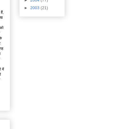
►
2004
(77)
►
2003
(21)
ैं,
ीख
 को
ो
के
र
जगह
े
र
में
ी
ो