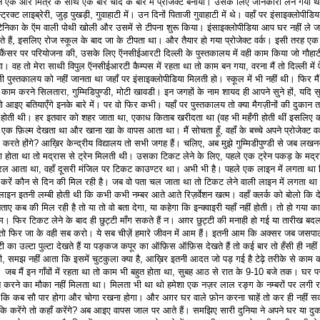
े एक और मित्र के साथ एक बार चाँद के बारे में प्रोजेक्ट बनाया। उसके लिए जानकारी लेने गया थ
ट्रिक्ट लाइब्रेरी, जुड़ पुखड़ी, गुवाहाटी में। उन दिनों पिताजी गुवाहाटी में थे। वहाँ पर इंसाइक्लोपीडिय
िटेनिका के ऍम वाली पोथी खोली और उसमें से टीपना शुरू किया। इंसाइक्लोपीडिया आप घर नहीं ले ज
े हैं, इसलिए रोज स्कूल के बाद जा के टीपता था। और तैयार हो गया प्रोजेक्ट वर्क। इसी तरह एक
ने कैंसर पर परियोजना की, उसके लिए ऍनसीईआरटी दिल्ली के पुस्तकालय में वही काम किया जो गौहाटी
ा। वह तो मेरा साथी विपुल ऍनसीईआरटी कैम्पस में रहता था तो काम बन गया, वरना मैं तो दिल्ली में 
ी पुस्तकालय को नहीं जानता था जहाँ पर इंसाइक्लोपीडिया मिलती हो। स्कूल में भी नहीं थी। फिर मैं
 काम करने सिलतारा, गुम्मिडिपुण्डी, मोटी खावडी। इन जगहों के नाम शायद ही आपने सुने हों, यदि सु
 तो आइए बतियाएँगे इनके बारे में। पर वो फिर कभी। यहाँ पर पुस्तकालय तो क्या मैगज़ीनों की दुकान
ं होती थी। हर इतवार को शहर जाता था, एकाध किताब खरीदता था (वह भी महँगी होती थीं इसलिए
, एक फ़िल्म देखता था और खाना खा के वापस आता था। मैं सोचता हूँ, वहाँ के बच्चे अपने प्रोजेक्ट वर
े करते होंगे? आख़िर केन्द्रीय विद्यालय तो सभी जगह हैं। चलिए, अब मुझे गुम्मिडीपुण्डी से जब लख
ा होता था तो मद्रास से ट्रेन मिलती थी। उसका टिकट लेने के लिए, पहले एक ट्रेन पकड़ के मद्
ट्रल आता था, वहाँ दूसरी मंजिल पर टिकट काउण्टर था। अभी भी है। पहले एक लाइन में लगता था
 करें कौन से दिन की मिल रही है। जब वो पता चल जाता था तो टिकट लेने वाली लाइन में लगता था
लाइन इतनी लम्बी होती थी कि कभी कभी नम्बर आते आते रिज़र्वेशन खत्म। वहाँ क्लर्क को बोलो कि 
बताए कब की मिल रही है तो या तो वो बता देगा, या कहेगा कि इन्क्वाइरी यहाँ नहीं होती। तो हो गया क
म। फिर टिकट लेने के बाद ही छुट्टी माँग सकते हैं न। अग़र छुट्टी की मनाही हो गई या तारीख बद
तो फिर जा के वही सब करो। ये सब चीज़ें हमारे जीवन में आम हैं। इतनी आम कि अक्सर जब जसपा
टी का उल्टा पुल्टा देखते हैं या पङ्कज कपूर का ऑफ़िस ऑफ़िस देखते हैं तो कई बार तो हँसी ही नहीं
, समझ नहीं आता कि इसमें चुटकुला क्या है, आख़िर इतनी आदत जो पड़ गई है टेढ़े तरीके से काम 
 जब मैं इन गाँवों में रहता था तो काम भी बहुत होता था, सुबह आठ से रात के 9-10 बजे तक। घर प
न करने का मौका नहीं मिलता था। मिलता भी था थो हमेशा एक नज़र लाल रङ्ग के नम्बरों पर लगी 
 कि कब सौ पार होगा और चोगा रखना होगा। और अग़र घर वाले फ़ोन करना चाहें तो कर ही नहीं स
ोंकि करेंगे तो कहाँ करेंगे? अब आइए वापस जाल पर आते हैं। समझिए सारी दुनिया ने अपने घर या दु