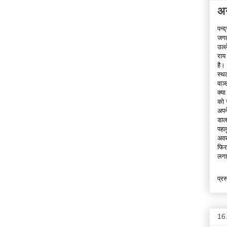
अन
पन्
जगत
उल्
राय
है।
स्थ
वाञ्
क्या
को 
अपन
डाल
पहल
अवस
फिर
लगान
प्रस
16