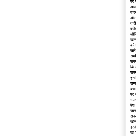
पर 
आप 
करन
और,
तार
वयो
लीज
कान
बचे
वाल
समझ
समय
कि 
सकत
इसी
सम्
बजाय
पर 
उपल
पेश 
जानक
सकत
फ़ो
इस्
का 