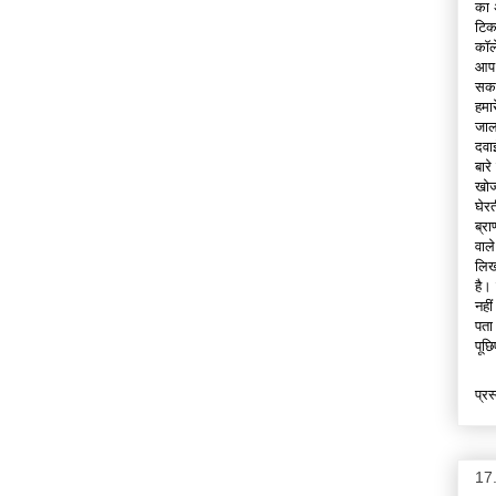
का 
टिक
कॉले
आप 
सकत
हमा
जाल
दवा
बार
खोज
घेर
ब्र
वाल
लिख
है।
नही
पता
पूछ
प्रस
17