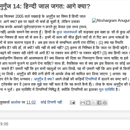
ुगूँज 14: हिन्दी जाल जगत: आगे क्या?
द्रह सितम्बर 2005 वाले पखवाड़े के अनुगूँज का विषय है हिन्दी जाल
: आगे क्या? इस पर पहले भी चर्चा हो चुकी है, लेकिन उसका
लेख करके आपको पूर्वाग्रहग्रस्त न करते हुए केवल एक तथ्य (तथ्य,
 नहीं) आपके सामने पेश करता हूँ। हिन्दी के
कुल जालस्थलों
की सङ्ख्या इस वक़्त छः सौ से कुछ 
 पर निश्चय ही सात सौ से कम है। इनमें भी काम की चीज़ ढूँढने जाएँ तो रो पिट कर अन्य भाषाओं के
लों से काम चलाना पड़ता है। अब इस तथ्य से सम्बन्धित अपनी राय दीजिए। (1) क्या यह स्थिति
छनीय है? यदि हाँ, तो क्यों? यदि नहीं तो क्यों नहीं? (2) इतना तो निश्चित है कि जाल पर हिन्दी बढ़ेगी
 बढ़ने की रफ़्तार वही रहेगी जो अभी है? या रफ़्तार कम होगी? या रफ़्तार बढ़ेगी? (3) क्या हिन्दी जा
सर्वाङ्गीण विकास की आवश्यकता है? क्या विकास की दिशा का नियन्त्रण किया जाना चाहिए या इसे
े आप फलने फूलने या ढलने देना चाहिए? साथ ही, वैयक्तिक रूप से क्या हम इस विकास पर कोई 
 सकते हैं? ज़रूरी नहीं कि इन सभी पहलुओं पर आप लिखें, यह भी ज़रूरी नहीं कि आप इनमें से किस
ू पर लिखें। अनुगूँज की चेंपी लगी होगी तो आपके लेख को शामिल कर लिया जाएगा :) अन्ततः यह
र देने के लिए धन्यवाद।
अनुगूँज है क्या?
अपने लेखों की कड़ियाँ
टिप्पणियों
में डालने का कष्ट करें।
 ट्रॅकबॅक कर दें (आज तक मुझे पता नहीं चला है कि यह करते कैसे हैं)। लेख के साथ अनुगूँज की 
ा न भूलें। इस प्रविष्टि में टिप्पणियाँ निषिद्ध हैं, क्योंकि टिप्पणियों का इलाका
मूल प्रविष्टि
है।
्तुतकर्ता
आलोक
पर
11:02
कोई टिप्पणी नहीं:
.9.05