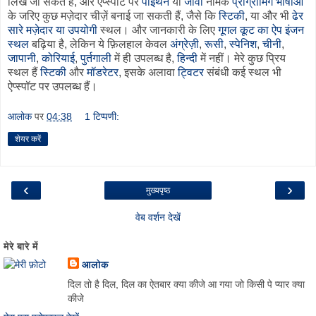
लिखे जा सकते हैं, और ऐप्स्पॉट पर
पाइथन
या
जावा
नामक
प्रोग्रामिंग भाषाओं
के जरिए कुछ मज़ेदार चीज़ें बनाई जा सकती हैं, जैसे कि
स्टिकी
, या और भी
ढेर
सारे मज़ेदार या उपयोगी
स्थल। और जानकारी के लिए
गूगल कूट का ऐप इंजन
स्थल
बढ़िया है, लेकिन ये फ़िलहाल केवल
अंग्रेज़ी
,
रूसी
,
स्पेनिश
,
चीनी
,
जापानी
,
कोरियाई
,
पुर्तगाली
में ही उपलब्ध है,
हिन्दी
में नहीं। मेरे कुछ प्रिय
स्थल हैं
स्टिकी
और
मॉडरेटर
, इसके अलावा
ट्विटर
संबंधी कई स्थल भी
ऐप्स्पॉट पर उपलब्ध हैं।
आलोक
पर
04:38
1 टिप्पणी:
शेयर करें
‹
›
मुख्यपृष्ठ
वेब वर्शन देखें
मेरे बारे में
आलोक
दिल तो है दिल, दिल का ऐतबार क्या कीजे आ गया जो किसी पे प्यार क्या
कीजे