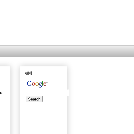
खोजें
वाला