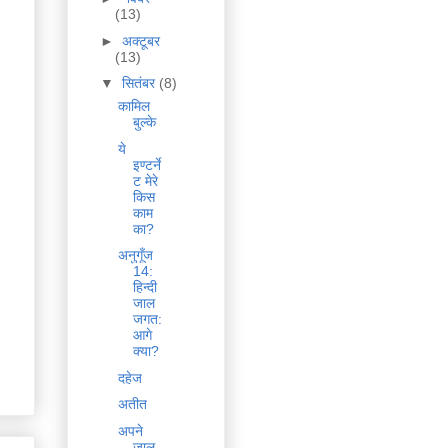
(13)
►
अक्टूबर
(13)
▼
सितंबर
(8)
कामिल
बुल्के
ये
इण्टर्ने
ट मेरे
किस
काम
का?
अनुगूँज
14:
हिन्दी
जाल
जगत:
आगे
क्या?
दहेज
अतीत
अपने
जाल