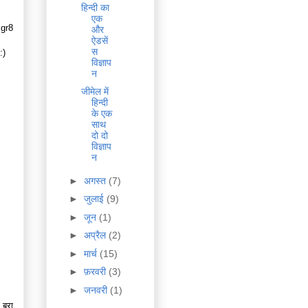
हिन्दी का
एक
 gr8
और
ऐडसें
स
:)
विज्ञाप
न
जीमेल में
हिन्दी
के एक
साथ
दो दो
विज्ञाप
न
►
अगस्त
(7)
►
जुलाई
(9)
►
जून
(1)
►
अप्रैल
(2)
►
मार्च
(15)
►
फ़रवरी
(3)
►
जनवरी
(1)
बुरा