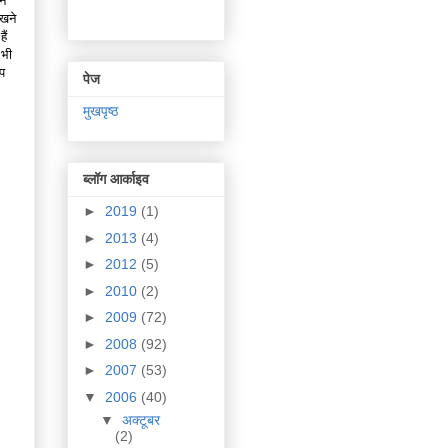
णन
रखने
ैं
 भी
प
पेज
मुखपृष्ठ
ब्लॉग आर्काइव
►
2019
(1)
►
2013
(4)
►
2012
(5)
►
2010
(2)
►
2009
(72)
►
2008
(92)
►
2007
(53)
▼
2006
(40)
▼
अक्टूबर
(2)