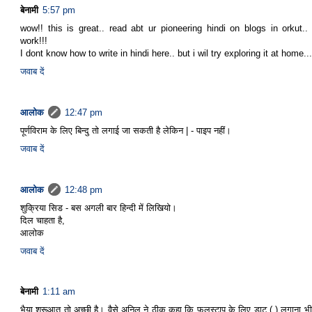
बेनामी
5:57 pm
wow!! this is great.. read abt ur pioneering hindi on blogs in orkut..
work!!!
I dont know how to write in hindi here.. but i wil try exploring it at home...
जवाब दें
आलोक
12:47 pm
पूर्णविराम के लिए बिन्दु तो लगाई जा सकती है लेकिन | - पाइप नहीं।
जवाब दें
आलोक
12:48 pm
शुक्रिया सिड - बस अगली बार हिन्दी में लिखियो।
दिल चाहता है,
आलोक
जवाब दें
बेनामी
1:11 am
भैया शुरूआत तो अच्छी है। वैसे अनिल ने ठीक कहा कि फुलस्टाप के लिए डाट (.) लगाना भी 