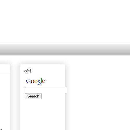
खोजें
।