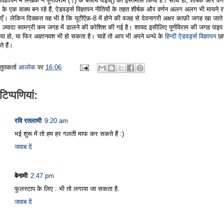
विज्ञापन में लेखक ने पूर्णविराम (।) के बजाय पाइप() का इस्तेमाल किया है। साथ ही, शीर्षक और वर्
 के एक वाक्य बन रहे हैं, ऐडवर्ड्स विज्ञापन नीतियों के तहत शीर्षक और वर्णन अलग अलग भी मायने 
िएँ। लेकिन दिक्कत यह भी है कि यूटीऍफ़-8 में होने की वजह से देवनागरी अक्षर काफ़ी जगह खा जाते ह
 ज़्यादा सामग्री कम जगह में डालने की कोशिश की गई है। शायद इसीलिए पूर्णविराम की जगह पाइप
या हो, या फिर अज्ञानवश भी हो सकता है। चाहें तो आप भी अपने धन्धे के
हिन्दी ऐडवर्ड्स विज्ञापन
छा
े हैं।
्तुतकर्ता
आलोक
पर
16:06
टिप्‍पणियां:
रवि रतलामी
9:20 am
भई शुरू में तो हम हर गलती माफ कर सकते हैं :)
जवाब दें
बेनामी
2:47 pm
फुलस्‍टाप के लिए . भी तो लगाया जा सकता है.
जवाब दें