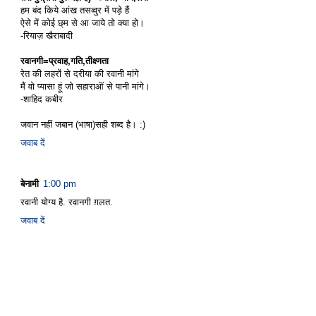
हम बंद किये आंख तसव्वुर में पड़े हैं
ऐसे में कोई छ्म से आ जाये तो क्या हो।
-रियाज़ खैराबादी
रवानगी=प्रवाह,गति,तीक्ष्णता
रेत की लहरों से दरीया की रवानी मांगे
मैं वो प्यासा हूं जो सहाराऒं से पानी मांगे।
-शाहिद कबीर
जवान नहीं जबान (भाषा)सही शब्द है। :)
जवाब दें
बेनामी
1:00 pm
रवानी योग्य है. रवानगी ग़लत.
जवाब दें