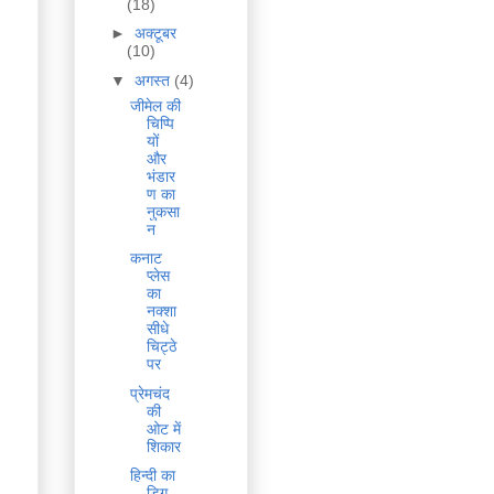
(18)
►
अक्टूबर
(10)
▼
अगस्त
(4)
जीमेल की
चिप्पि
यों
और
भंडार
ण का
नुकसा
न
कनाट
प्लेस
का
नक्शा
सीधे
चिट्ठे
पर
प्रेमचंद
की
ओट में
शिकार
हिन्दी का
डिग -