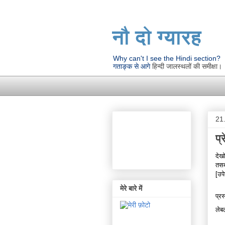
नौ दो ग्यारह
Why can't I see the Hindi section?
गताङ्क से आगे
हिन्दी जालस्थलों की समीक्षा।
21
प्
देख
तसब
[उप
मेरे बारे में
प्रस
ले