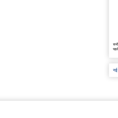
सभी
पहल
नई 