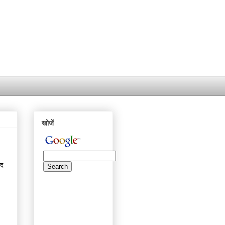
खोजें
्द