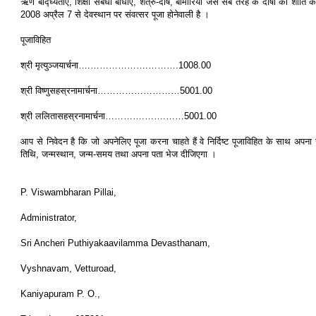
ऋण बाद्ध्यताएँ, शिक्षा संबंधी बाधाएँ, शत्रु-दोष, बीमारियाँ जैसे सब तरह के दोषों की शांति क
2008 अप्रैल 7 से देवस्थान पर संवत्सर पूजा होनेवाली है ।
पूजाविहित
श्री मृत्युञ्जयार्चना….……………….……….1008.00
श्री विष्णुसहस्रनामार्चना………………………5001.00
श्री ललितासहस्रनामार्चना………….…….……5001.00
आप से निवेदन है कि जो अपनेलिए पूजा करना चाहते हैं वे निर्दिष्ट पूजाविहित के साथ अपना 
तिथि, जन्मस्थान, जन्म-समय तथा अपना पता भेज दीजिएगा ।
P. Viswambharan Pillai,
Administrator,
Sri Ancheri Puthiyakaavilamma Devasthanam,
Vyshnavam, Vetturoad,
Kaniyapuram P. O.,