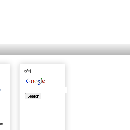
खोजें
र
ायद