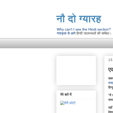
नौ दो ग्यारह
Why can't I see the Hindi section?
गताङ्क से आगे
हिन्दी जालस्थलों की समीक्षा।
13
एक
खबर 
रुपए
हिन्
मेरे बारे में
"मैं
समान
यहाँ
वेश