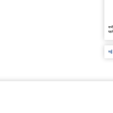
सभी
पहल
नई 