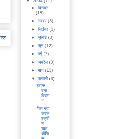
▼
2004
(77)
►
दिसंबर
(18)
►
नवंबर
(3)
►
सितंबर
(3)
►
जुलाई
(3)
ोस्ट
►
जून
(12)
►
मई
(7)
►
अप्रैल
(3)
►
मार्च
(13)
▼
फ़रवरी
(6)
हलन्त
बना
विराम
?
मिल गया,
केवल
स्क्री
न
शॉट,
ऑफ़ि
स