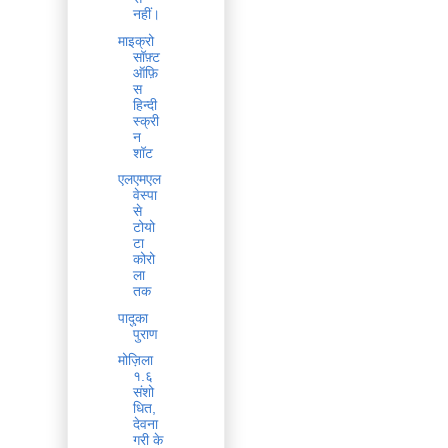
नहीं।
माइक्रो
सॉफ़्ट
ऑफ़ि
स
हिन्दी
स्क्री
न
शॉट
एलएमएल
वेस्पा
से
टोयो
टा
कोरो
ला
तक
पादुका
पुराण
मोज़िला
१.६
संशो
धित,
देवना
गरी के