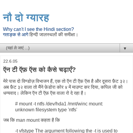
नौ दो ग्यारह
Why can't I see the Hindi section?
गताङ्क से आगे
हिन्दी जालस्थलों की समीक्षा।
▼
22.6.05
ऍन टी ऍफ़ ऍस को कैसे चढ़ाएँ?
मेरे पास दो विण्डोज़ विभाजन हैं, एक तो ऍन टी ऍफ़ ऍस है और दूसरा फ़ैट ३२।
अब फ़ैट ३२ वाला तो मैंने फ़ेडोरा कोर ४ में माउण्ट कर दिया, कपिल जी को
धन्यवाद। लेकिन ऍन टी ऍफ़ ऍस वाला रो दे रहा है।
# mount -t ntfs /dev/hda1 /mnt/winc mount:
unknown filesystem type 'ntfs'
जब कि man mount कहता है कि
-t vfstype The argument following the -t is used to