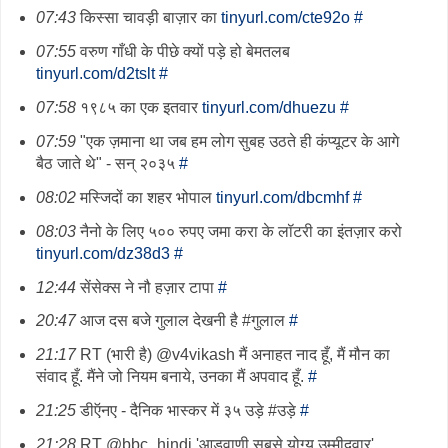
07:43
किस्सा चावड़ी बाज़ार का
tinyurl.com/cte92o
#
07:55
वरुण गाँधी के पीछे क्यों पड़े हो बेमतलब
tinyurl.com/d2tslt
#
07:58
१९८५ का एक इतवार
tinyurl.com/dhuezu
#
07:59
"एक ज़माना था जब हम लोग सुबह उठते ही कंप्यूटर के आगे
बैठ जाते थे" - सन् २०३५
#
08:02
मस्जिदों का शहर भोपाल
tinyurl.com/dbcmhf
#
08:03
नैनो के लिए ५०० रुपए जमा करा के लॉटरी का इंतज़ार करो
tinyurl.com/dz38d3
#
12:44
सेंसेक्स ने नौ हज़ार टापा
#
20:47
आज दस बजे गुलाल देखनी है #गुलाल
#
21:17
RT (भारी है) @v4vikash मैं अनाहत नाद हूँ, मैं मौन का
संवाद हूँ. मैंने जो नियम बनाये, उनका मैं अपवाद हूँ.
#
21:25
डीऍनए - दैनिक भास्कर में ३५ उड़े #उड़े
#
21:28
RT @bbc_hindi 'आडवाणी सबसे योग्य उम्मीदवार'