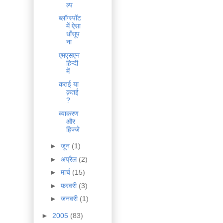
ल्प
ब्लॉग्स्पॉट
में ऐसा
धाँसूप
ना
एमएसएन
हिन्दी
में
कतई या
क़तई
?
व्याकरण
और
हिज्जे
►
जून
(1)
►
अप्रैल
(2)
►
मार्च
(15)
►
फ़रवरी
(3)
►
जनवरी
(1)
►
2005
(83)