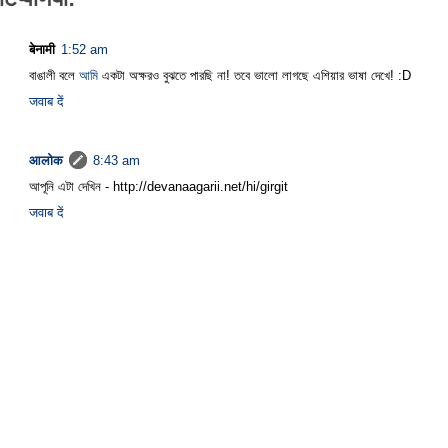
बेनामी
1:52 am
বাঙালী বলে
আমি
একটা অক্ষরও বুঝতে পারছি না! তবে ভালো লাগছে এশিয়ার ভাষা দেখে! :D
जवाब दें
आलोक
8:43 am
আপূনি এটা দেখিন - http://devanaagarii.net/hi/girgit
जवाब दें