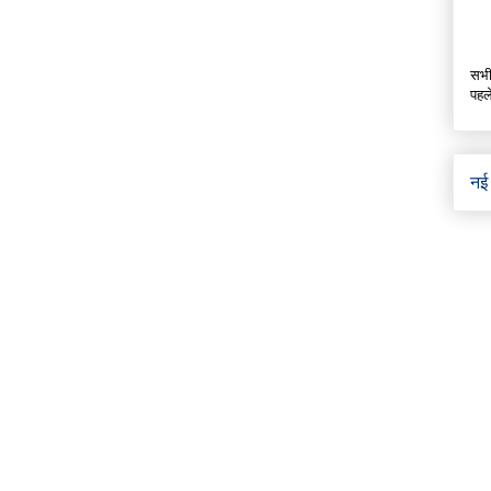
सभी
पहल
नई 