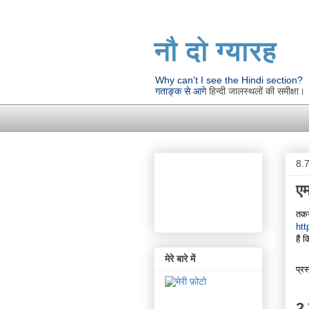
नौ दो ग्यारह
Why can't I see the Hindi section?
गताङ्क से आगे
हिन्दी जालस्थलों की समीक्षा।
8.
एम
तकन
htt
हैं
मेरे बारे में
प्रस
2 