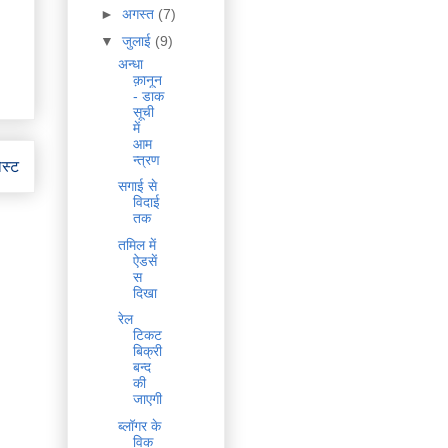
►
अगस्त
(7)
▼
जुलाई
(9)
अन्धा
क़ानून
- डाक
सूची
में
आम
न्त्रण
ोस्ट
सगाई से
विदाई
तक
तमिल में
ऐडसें
स
दिखा
रेल
टिकट
बिक्री
बन्द
की
जाएगी
ब्लॉगर के
विक