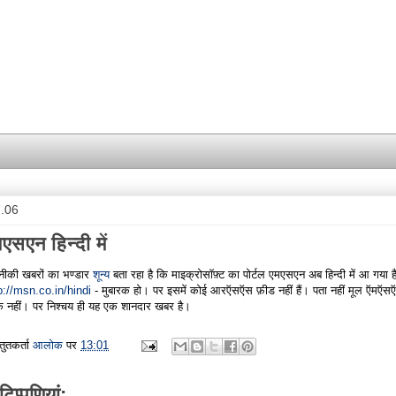
7.06
एसएन हिन्दी में
ीकी खबरों का भण्डार
शून्य
बता रहा है कि माइक्रोसॉफ़्ट का पोर्टल एमएसएन अब हिन्दी में आ गया है
p://msn.co.in/hindi
- मुबारक हो। पर इसमें कोई आरऍसऍस फ़ीड नहीं हैं। पता नहीं मूल ऍमऍसऍन
 कि नहीं। पर निश्चय ही यह एक शानदार खबर है।
्तुतकर्ता
आलोक
पर
13:01
टिप्‍पणियां: