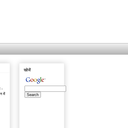
खोजें
 -
 में