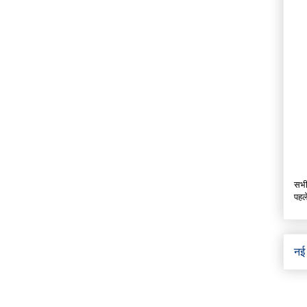
सभी
पहल
नई 