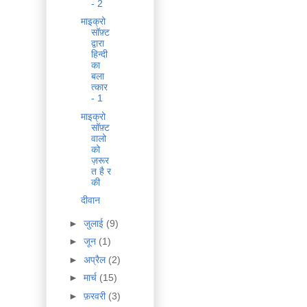
- 2
माइक्रो
सॉफ़्ट
द्वारा
हिन्दी
का
बला
त्कार
- 1
माइक्रो
सॉफ़्ट
वालो
को
ज़रूर
त है र
की
दीवान
►
जुलाई
(9)
►
जून
(1)
►
अप्रैल
(2)
►
मार्च
(15)
►
फ़रवरी
(3)