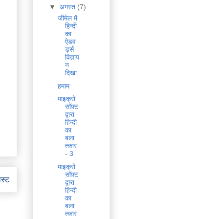
▼
अगस्त
(7)
जीमेल में
हिन्दी
का
ऐडव
र्ड्स
विज्ञाप
न
दिखा
हमाम
माइक्रो
सॉफ़्ट
द्वारा
हिन्दी
का
बला
त्कार
- 3
माइक्रो
सॉफ़्ट
ोस्ट
द्वारा
हिन्दी
का
बला
त्कार