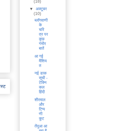
(18)
▼
अक्टूबर
(10)
ब्लॉगवाणी
के
चरि
त्र पर
कुछ
गंभीर
बातें
आ गई
मैशिय
त
नई डाक
सूची -
टेक्नि
ोस्ट
कल
हिंदी
शीरमाल
और
टिप्प
णी
कूट
तेंदुआ आ
रहा है