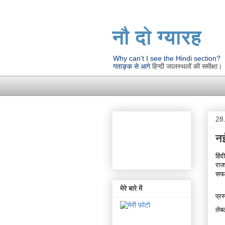
नौ दो ग्यारह
Why can't I see the Hindi section?
गताङ्क से आगे
हिन्दी जालस्थलों की समीक्षा।
28
नई
हिं
राज
सफल
मेरे बारे में
प्रस
ले