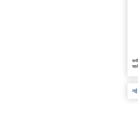
सभी
पहल
नई 