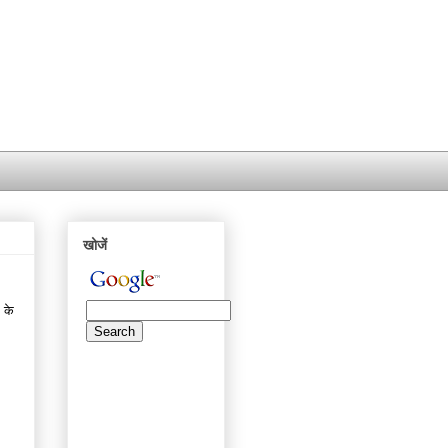
खोजें
 के