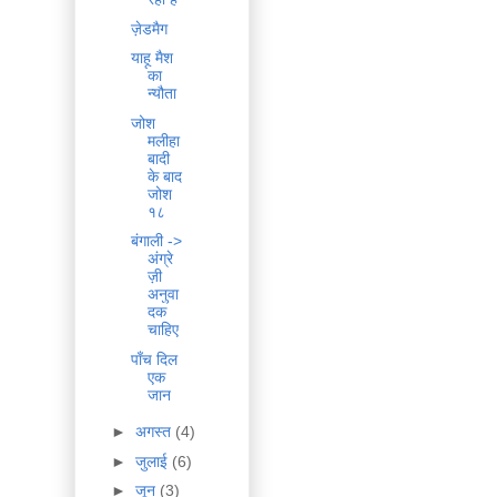
ज़ेडमैग
याहू मैश
का
न्यौता
जोश
मलीहा
बादी
के बाद
जोश
१८
बंगाली ->
अंग्रे
ज़ी
अनुवा
दक
चाहिए
पाँच दिल
एक
जान
►
अगस्त
(4)
►
जुलाई
(6)
►
जून
(3)