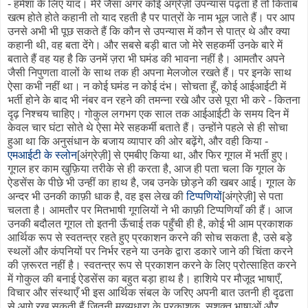
- हमेशा के लिए याद। मेरे जैसा अगर कोई अंग्रेज़ी उपन्यास पढ़ता है तो किताब
खत्म होते होते कहानी तो याद रहती है पर पात्रों के नाम भूल जाते हैं। पर आप
उनसे अभी भी पूछ सकते हैं कि कौन से उपन्यास में कौन से पात्र थे और क्या
कहानी थी, वह बता देंगे। और सबसे बड़ी बात जो मेरे सहकर्मी उनके बारे में
बताते हैं वह यह है कि उनमें ज़रा भी घमंड की भावना नहीं है। आमतौर अपने
जैसी निपुणता वालों के साथ तक ही अपना मेलजोल रखते हैं। पर इनके साथ
ऐसा कभी नहीं था। न कोई घमंड न कोई दंभ। सोचता हूँ, कोई आईआईटी में
भर्ती होने के बाद भी नंबर वन रहने की तमन्ना रखे और उसे पूरा भी करे - कितना
दृढ़ निश्चय चाहिए। गोकुल लगभग एक साल तक आईआईटी के समय दिन में
केवल चार घंटा सोते थे ऐसा मेरे सहकर्मी बताते हैं। उन्होंने पहले से ही सोचा
हुआ था कि अनुसंधान के बजाय व्यापार की ओर बढ़ेंगे, और वही किया -
एमआईटी के स्लोन
[अंग्रेज़ी] से एमबीए किया था, और फिर गूगल में भर्ती हुए।
गूगल हर काम खुफ़िया तरीके से ही करता है, आज ही पता चला कि गूगल के
ऐडसेंस के पीछे भी उन्हीं का हाथ है, जब उनके छोड़ने की खबर आई। गूगल के
अन्दर भी उनकी काफ़ी धाक है, वह इस लेख की
टिप्पणियों
[अंग्रेज़ी] से पता
चलता है। आमतौर पर मितभाषी गूगलियों ने भी काफ़ी टिप्पणियाँ की हैं। आज
उनकी बदौलत गूगल तो इतनी ऊँचाई तक पहुँची ही है, कोई भी आम प्रकाशक
आर्थिक रूप से स्वतन्त्र रहते हुए प्रकाशन करने की सोच सकता है, उसे बड़े
स्थलों और कंपनियों पर निर्भर रहने या उनके द्वारा डकारे जाने की चिंता करने
की ज़रूरत नहीं है। स्वतन्त्र रूप से प्रकाशन करने के लिए प्रोत्साहित करने
में गोकुल की बनाई ऐडसेंस का बहुत बड़ा हाथ है। हाशिये पर मौजूद भाषाएँ,
विचार और संस्थाएँ भी इस आर्थिक संबल के जरिए अपनी बात उतनी ही दृढता
से आगे रख सकती हैं जितनी मुख्यधारा के प्रकाशक, सशक्त भाषाओं और