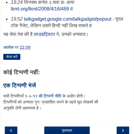
19:24
लिनक्स कर्नल २.सवा छः आया
lkml.org/lkml/2008/4/16/489
#
19:52
talkgadget.google.com/talkgadget/popout
- गूगल
टॉक गैजेट, लेकिन उसमें हिन्दी नहीं लिख सकते
#
यह सेवा पेश की है
लाउडट्विटर
ने, उनको धन्यवाद।
आलोक
पर
22:09
शेयर करें
कोई टिप्पणी नहीं:
एक टिप्पणी भेजें
सभी टिप्पणियाँ
९-२-११ की टिप्पणी नीति
के अधीन होंगी।
टिप्पणियों को अन्यत्र पुनः प्रकाशित करने के पहले मूल लेखकों की
अनुमति लेनी आवश्यक है।
‹
›
मुख्यपृष्ठ