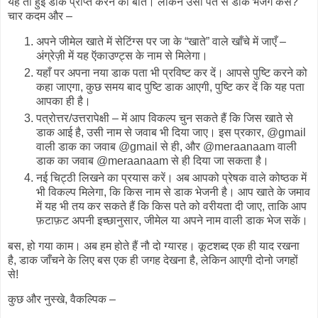
यह तो हुई डाक प्राप्त करने की बात। लेकिन उसी पते से डाक भेजेंगे कैसे?
चार कदम और –
अपने जीमेल खाते में सेटिंग्स पर जा के “खाते” वाले खाँचे में जाएँ –
अंग्रेज़ी में यह ऍकाउण्ट्स के नाम से मिलेगा।
यहाँ पर अपना नया डाक पता भी प्रविष्ट कर दें। आपसे पुष्टि करने को
कहा जाएगा, कुछ समय बाद पुष्टि डाक आएगी, पुष्टि कर दें कि यह पता
आपका ही है।
पत्रोत्तर/उत्तरापेक्षी – में आप विकल्प चुन सकते हैं कि जिस खाते से
डाक आई है, उसी नाम से जवाब भी दिया जाए। इस प्रकार, @gmail
वाली डाक का जवाब @gmail से ही, और @meraanaam वाली
डाक का जवाब @meraanaam से ही दिया जा सकता है।
नई चिट्ठी लिखने का प्रयास करें। अब आपको प्रेषक वाले कोष्ठक में
भी विकल्प मिलेगा, कि किस नाम से डाक भेजनी है। आप खाते के जमाव
में यह भी तय कर सकते हैं कि किस पते को वरीयता दी जाए, ताकि आप
फ़टाफ़ट अपनी इच्छानुसार, जीमेल या अपने नाम वाली डाक भेज सकें।
बस, हो गया काम। अब हम होते हैं नौ दो ग्यारह। कूटशब्द एक ही याद रखना
है, डाक जाँचने के लिए बस एक ही जगह देखना है, लेकिन आएगी दोनो जगहों
से!
कुछ और नुस्खे, वैकल्पिक –