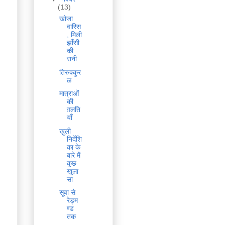
(13)
खोजा
वारिस
, मिली
झाँसी
की
रानी
तिरुक्कुर
ळ
मात्राओं
की
ग़लति
याँ
खुली
निर्देशि
का के
बारे में
कुछ
खुला
सा
सूवा से
रेड्म
ण्ड
तक