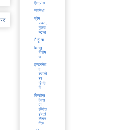
ऍण्ट्रांस
महामेधा
प्रेम
ोस्ट
रावत,
गुरुघ
ण्टाल
मैं हूँ ना
lang
विशेष
ण
इण्टरनेट
ए
क्स्प्लो
रर
हिन्दी
में
विण्डोज़
ऍक्स
पी
लॅग्वेज
इंस्टॉ
लेशन
पॅक