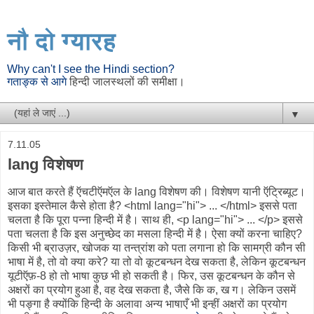
नौ दो ग्यारह
Why can't I see the Hindi section?
गताङ्क से आगे
हिन्दी जालस्थलों की समीक्षा।
▼
7.11.05
lang विशेषण
आज बात करते हैं ऍचटीऍमऍल के lang विशेषण की। विशेषण यानी ऍट्रिब्यूट।
इसका इस्तेमाल कैसे होता है? <html lang="hi"> ... </html> इससे पता
चलता है कि पूरा पन्ना हिन्दी में है। साथ ही, <p lang="hi"> ... </p> इससे
पता चलता है कि इस अनुच्छेद का मसला हिन्दी में है। ऐसा क्यों करना चाहिए?
किसी भी ब्राउज़र, खोजक या तन्त्रांश को पता लगाना हो कि सामग्री कौन सी
भाषा में है, तो वो क्या करे? या तो वो कूटबन्धन देख सकता है, लेकिन कूटबन्धन
यूटीऍफ़-8 हो तो भाषा कुछ भी हो सकती है। फिर, उस कूटबन्धन के कौन से
अक्षरों का प्रयोग हुआ है, वह देख सकता है, जैसे कि क, ख ग। लेकिन उसमें
भी पङ्गा है क्योंकि हिन्दी के अलावा अन्य भाषाएँ भी इन्हीं अक्षरों का प्रयोग