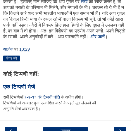
करती हैं। इसलिए मान लीजिए कि आप गूगल पर
लेख
की खोज करते हैं, तो
आपको मराठी के परिणाम भी मिलेंगे, और नेपाली के भी। चक्कर तो ये भी है न
कि कितने सारे शब्द सभी भारतीय भाषाओं में एक समान भी हैं। यदि आप गूगल
का 'केवल हिन्दी भाषा के स्थल खोजें' वाला विकल्प भी चुनें, तो भी कोई ख़ास
फ़र्क नहीं पड़ता - वैसे ये विकल्प फ़िलहाल हिन्दी के लिए गूगल में उपलब्ध नहीं
है, पर बाद में तो होगा। अतः इन विशेषणों का प्रयोग अपने पन्नों, अपने चिट्ठों
के खाकों, अपने अनुच्छेदों में करें। आप पछताएँगे नहीं।
और जानें
।
आलोक
पर
13:29
शेयर करें
कोई टिप्पणी नहीं:
एक टिप्पणी भेजें
सभी टिप्पणियाँ
९-२-११ की टिप्पणी नीति
के अधीन होंगी।
टिप्पणियों को अन्यत्र पुनः प्रकाशित करने के पहले मूल लेखकों की
अनुमति लेनी आवश्यक है।
‹
›
मुख्यपृष्ठ