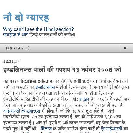
नौ दो ग्यारह
Why can't I see the Hindi section?
गताङ्क से आगे
हिन्दी जालस्थलों की समीक्षा।
▼
12.11.07
इण्डलिनक्स वालों की गपशप १३ नवंबर २००७ को
यह गपशप irc.freenode.net पर होगी, #indlinux पर। चर्चा के विषय वही
होंगे जो आमतौर पर
इण्डलिनक्स
में होती है, बस डाक के बजाय थोड़ी और तुरत
फुरत। यदि आपको यह न पता हो कि आईआरसी क्या होता है, तो यह
ऍचटीटीपी या ऍफ़टीपी की तरह का ही एक और
शगूफ़ा
है। बंगलोर में पहली बार
देखा था - कई साइबर कैफ़ों में रहता था। आजकल नौ दो ग्यारह हो चला है।
आईआरसी के यूआरएल
भी होता हैं, जो कि irc:// से शुरू होते हैं। जैसे
ऍचटीटीपी मूलतः ८० का इस्तेमाल करता है, वैसे ही आईआरसी ६६६७ का
इस्तेमाल करता है। और हाँ, इसमें से अधिकतर जानकारी यह लेख लिखने के
पहले मुझे भी नहीं थी।
विंडोज़
के जरिए शामिल होना चाहें तो
ऍमआईआरसी
का