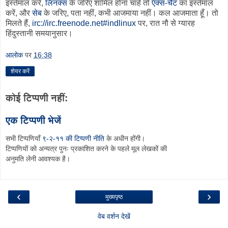
इस्तेमाल करें,
लिनक्स
के जरिए शामिल होना चाहें तो
ऍक्स-चैट
का इस्तेमाल
करें, और
सेब
के जरिए, पता नहीं, कभी आजमाया नहीं। कल आजमाता हूँ। तो
मिलते हैं,
irc://irc.freenode.net#indlinux
पर, रात नौ से ग्यारह
हिंदुस्तानी समयानुसार।
आलोक
पर
16:38
शेयर करें
कोई टिप्पणी नहीं:
एक टिप्पणी भेजें
सभी टिप्पणियाँ
९-२-११ की टिप्पणी नीति
के अधीन होंगी।
टिप्पणियों को अन्यत्र पुनः प्रकाशित करने के पहले मूल लेखकों की
अनुमति लेनी आवश्यक है।
‹
›
मुख्यपृष्ठ
वेब वर्शन देखें